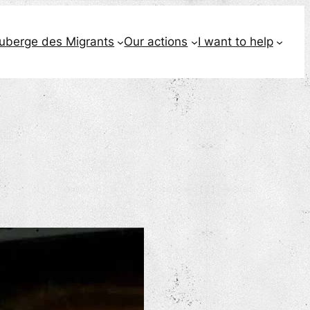
Auberge des Migrants
Our actions
I want to help