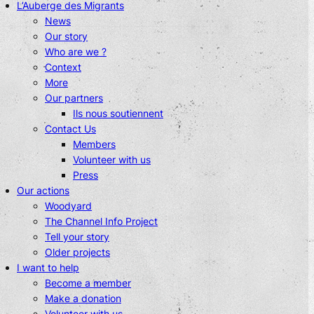
L’Auberge des Migrants
News
Our story
Who are we ?
Context
More
Our partners
Ils nous soutiennent
Contact Us
Members
Volunteer with us
Press
Our actions
Woodyard
The Channel Info Project
Tell your story
Older projects
I want to help
Become a member
Make a donation
Volunteer with us