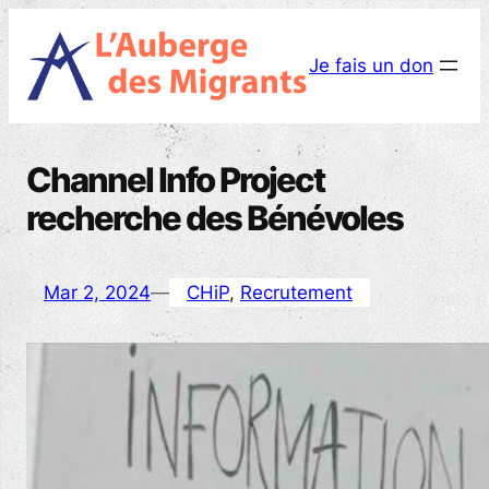
Aller
au
Je fais un don
contenu
Channel Info Project
recherche des Bénévoles
Mar 2, 2024
—
CHiP
, 
Recrutement