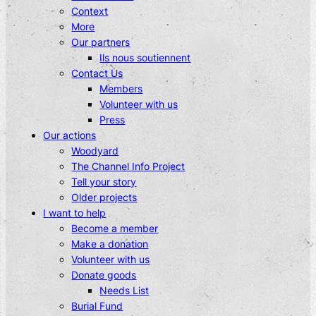
Context
More
Our partners
Ils nous soutiennent
Contact Us
Members
Volunteer with us
Press
Our actions
Woodyard
The Channel Info Project
Tell your story
Older projects
I want to help
Become a member
Make a donation
Volunteer with us
Donate goods
Needs List
Burial Fund