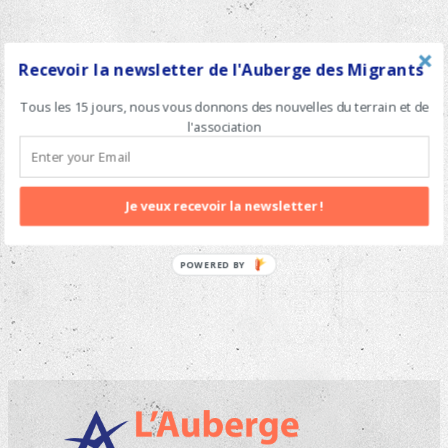
Recevoir la newsletter de l'Auberge des Migrants
Tous les 15 jours, nous vous donnons des nouvelles du terrain et de
Pour nous soutenir, vous pouvez :
l'association
Nous envoyer un chèque à :
L’Auberge des Migrants,
BP 70113, 62100 Calais Cedex
Je veux recevoir la newsletter !
POWERED BY