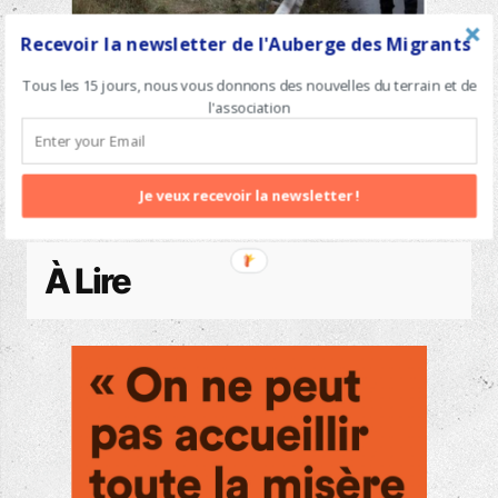
Recevoir la newsletter de l'Auberge des Migrants
Tous les 15 jours, nous vous donnons des nouvelles du terrain et de
Les violences policières à Calais, le quotidien des
l'association
personnes en exil.
Je veux recevoir la newsletter !
À Lire