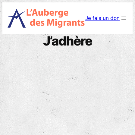
Aller
au
Je fais un don
contenu
J’adhère